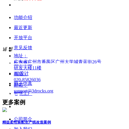
功能介绍
产品中心
最近更新
开放平台
PRODUCT
意见反馈
넳
넲
地址：
广东省广州市番禺区广州大学城青蓝街26号
数字孪生
研发大楼11楼
3D设计
电话：
020-85826036
电子仿真
邮箱：
support@3drocks.org
智慧工厂
解决方案
更多案例
公司简介
精益柔性装配生产线改造案例