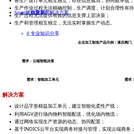
各生产设计单元相互独立，存在信息孤岛，协同效率低；
生产作业过程无法精确控制，生产调度、计划合理性有待
SmartEDA官网
ꁕ
ꁕ
智慧工厂解决方案
企业新闻
生产过程无法提供有效的信息支撑上层决策；
生产和管理相互独立，无法实时掌握生产动态。
ꁕ
专业知识分享
企业加工制造产品示例：液压阀门
需求：云端智能决策 需求：云
需求：智能加工单元 需求：数字孪
解决方案
设计品字形精益加工单元，建立智能化柔性产线；
利用AGV进行场内物料智能配送，优化场内物流；
通过网络实现生产资源的动态、协同配置；
基于INDICS云平台实现商务对接与管理，实现云端商务