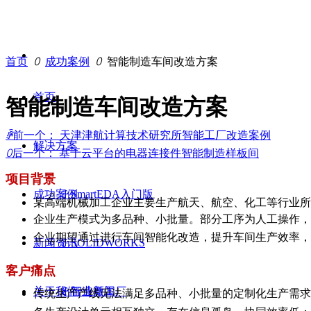
首页
ꄲ
成功案例
ꄲ
智能制造车间改造方案
首页
智能制造车间改造方案
ꄴ
前一个：
天津津航计算技术研究所智能工厂改造案例
解决方案
ꄲ
后一个：
基于云平台的电器连接件智能制造样板间
项目背景
成功案例
ꁕ
SmartEDA入门版
某高端机械加工企业主要生产航天、航空、化工等行业所
企业生产模式为多品种、小批量。部分工序为人工操作，
企业期望通过进行车间智能化改造，提升车间生产效率，
新闻资讯
ꁕ
SOLIDWORKS
客户痛点
关于我们
ꁕ
ꁕ
智造微工厂
行业新闻
传统生产产线无法满足多品种、小批量的定制化生产需求