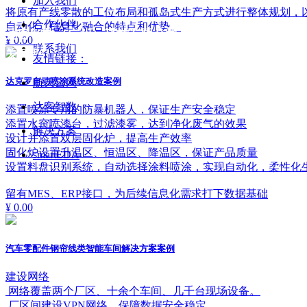
加入我们
将原有产线零散的工位布局和孤岛式生产方式进行整体规划，
合作伙伴
自动化、信息化融合的特点和优势。
达客智数（广州）科技有限公司
¥ 0.00
联系我们
关于我们
友情链接：
达克罗自动喷涂系统改造案例
航天云网
达客智数
添置喷涂专用的防暴机器人，保证生产安全稳定
添置水帘喷漆台，过滤漆雾，达到净化废气的效果
解决方案
设计并添置双层固化炉，提高生产效率
固化炉设置升温区、恒温区、降温区，保证产品质量
smartEDA
设置料盘识别系统，自动选择涂料喷涂，实现自动化，柔性化
留有MES、ERP接口，为后续信息化需求打下数据基础
¥ 0.00
汽车零配件钢帘线类智能车间解决方案案例
建设网络
网络覆盖两个厂区、十余个车间、几千台现场设备。
厂区间建设VPN网络，保障数据安全稳定。