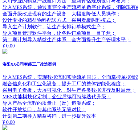
采用专业的精益产线设计方法，重新评估规划设计与布局；
导入MES系统，通过贯穿全生产流程的数字化系统，消除现有
全面升级改造现有的生产设备，大幅度降低人员操作；
设计专业的精益物料配送方式，采用看板叫料模式；
导入生产计划软件、让生产安排订单模式生产；
导入项目管理软件平台，让各种订单项目一目了然；
第二期计划导入精益生产体系，全方面提升生产管理水平；
¥ 0.00
洛阳XX公司智能工厂改造案例
导入MES系统，实现数据流和实物流的同步，全面掌控单据状
融合信息化和工业化设备，提升工厂的整体智能化程度；
采用电子看板，大屏可视化，对生产各类数据进行及时展示；
MES功能模块化定制，企业后续可持续迭代升级；
导入产品全流程的质量正（反）追溯系统；
软件开放接口，与其他系统无缝对接；
计划第二期导入精益咨询，进一步提升效率
¥ 0.00